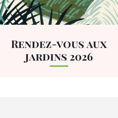
Title
Rendez-vous aux
jardins 2026
Block événements liés