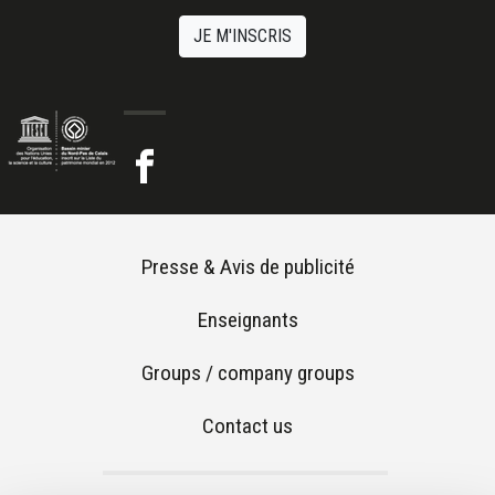
JE M'INSCRIS
Footer menu
Presse & Avis de publicité
Enseignants
Groups / company groups
Contact us
Footer 2