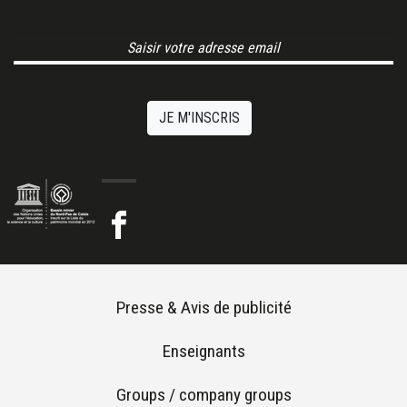
Email Address
JE M'INSCRIS
Footer menu
Presse & Avis de publicité
Enseignants
Groups / company groups