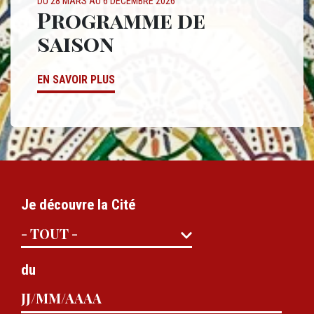
TYPE
DU 28 MARS AU 6 DÉCEMBRE 2026
Titre
Programme de
saison
Lien
EN SAVOIR PLUS
Je découvre la Cité
du