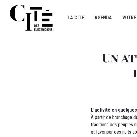
Panneau de gestion des cookies
LA CITÉ
AGENDA
VOTRE 
Titre
Aller au contenu principal
Un at
DÉTAILS
M12 - Texte (1)
L'activité en quelque
À partir de branchage de
traditions des peuples 
et favoriser des nuits a