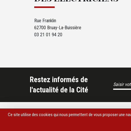
Rue Franklin
62700 Bruay-La-Buissière
03 21 01 94 20
Restez informés de
Email Address
l'actualité de la Cité
Footer
Ce site utilise des cookies qui nous permettent de vous proposer une navi
Presse & 
Footer
Crédits