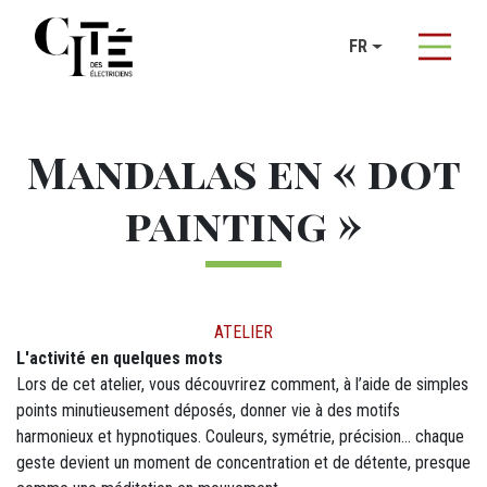
Panneau de gestion des cookies
FR
Titre
Aller au contenu principal
Mandalas en « dot
painting »
DÉTAILS
ATELIER
M12 - Texte (1)
L'activité en quelques mots
Lors de cet atelier, vous découvrirez comment, à l’aide de simples
points minutieusement déposés, donner vie à des motifs
harmonieux et hypnotiques. Couleurs, symétrie, précision… chaque
geste devient un moment de concentration et de détente, presque