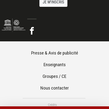
JE M'INSCRIS
Footer menu
Presse & Avis de publicité
Enseignants
Groupes / CE
Nous contacter
Footer 2
Crédits