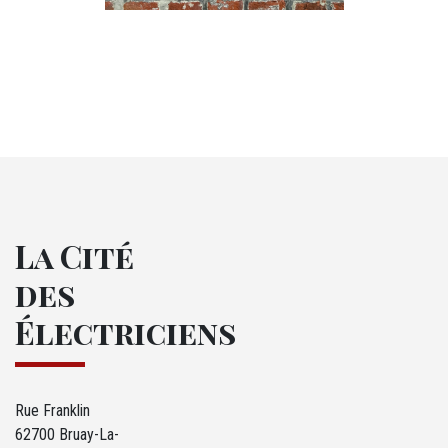
M37 - Logos en liste
La Cité
des
Électriciens
Rue Franklin
62700 Bruay-La-