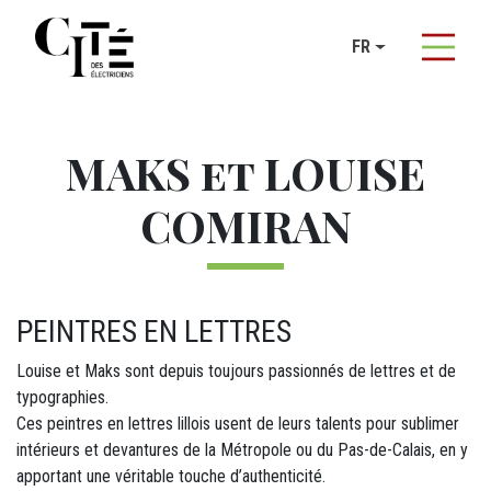
Panneau de gestion des cookies
FR
Sous-navigation Les résidences d'ar
M24 - Sous-menu sticky
Titre
Aller au contenu principal
MAKS et LOUISE
COMIRAN
PEINTRES EN LETTRES
M12 - Texte (1)
Louise et Maks sont depuis toujours passionnés de lettres et de
typographies.
Ces peintres en lettres lillois usent de leurs talents pour sublimer
intérieurs et devantures de la Métropole ou du Pas-de-Calais, en y
apportant une véritable touche d’authenticité.