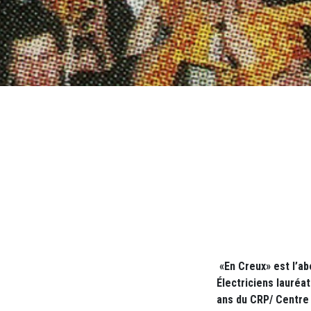
Titre
DÉTAILS
M12 - Texte (1)
DÉTAILS
M12 - Texte (1)
«En Creux» est l’ab
Électriciens lauréa
ans du CRP/ Centre 