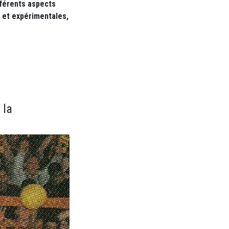
fférents aspects
s et expérimentales,
 la