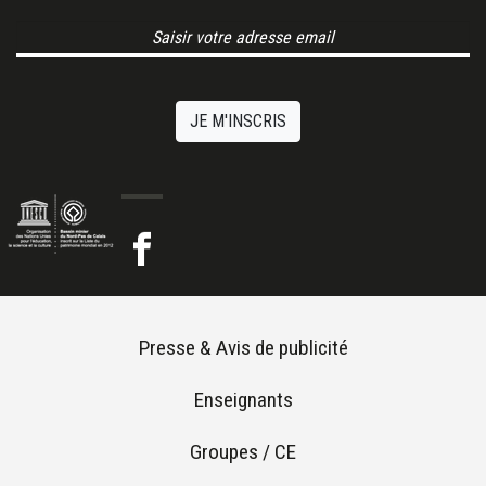
Email Address
JE M'INSCRIS
Footer menu
Presse & Avis de publicité
Enseignants
Groupes / CE