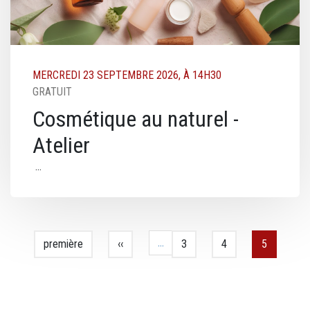
MERCREDI 23 SEPTEMBRE 2026, À 14H30
GRATUIT
Cosmétique au naturel -
Atelier
Pagination
…
Première page
première
Page précédente
‹‹
Page
3
Page
4
Page cour
5