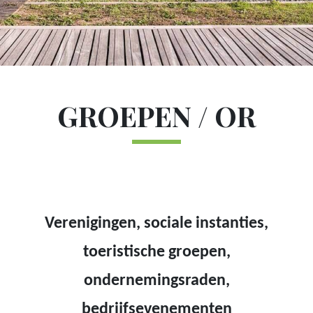
M24 - Sous-menu sticky
Titre
GROEPEN / OR
M12 - Texte (1)
Verenigingen, sociale instanties,
toeristische groepen,
ondernemingsraden,
bedrijfsevenementen