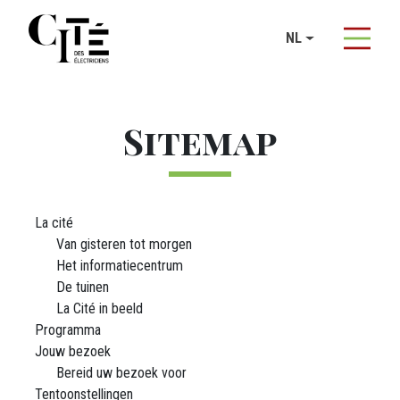
Cookies beheer paneel
NL
Overslaan en naar de inhoud gaan
Sitemap
La cité
Van gisteren tot morgen
Het informatiecentrum
De tuinen
La Cité in beeld
Programma
Jouw bezoek
Bereid uw bezoek voor
Tentoonstellingen