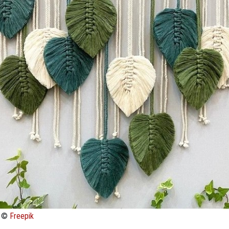
: ©
Freepik