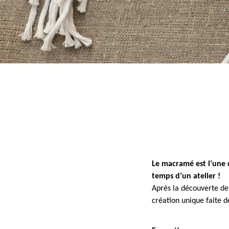
Titre
DÉTAILS
M12 - Texte (1)
Le macramé est l’une 
temps d’un atelier !
Après la découverte de 
création unique faite d