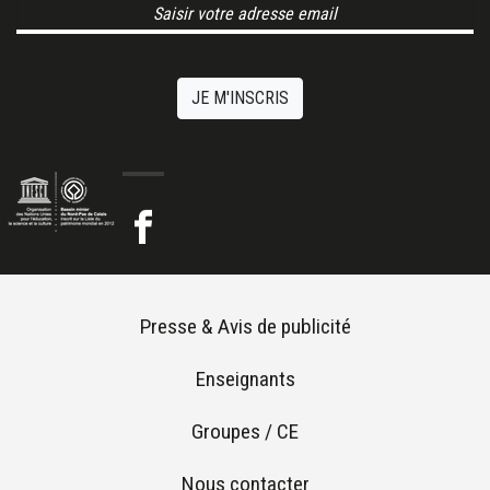
Email Address
JE M'INSCRIS
Footer menu
Presse & Avis de publicité
Enseignants
Groupes / CE
Nous contacter